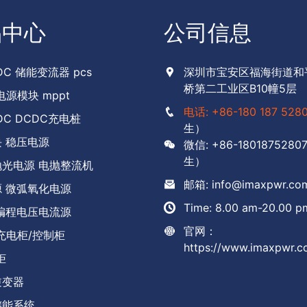
品中心
公司信息
C 储能变流器 pcs
深圳市宝安区福海街道和
桥第二工业区B10幢5层
电源模块 mppt
电话: +86-180 187 528
DC DCDC充电桩
生）
 稳压电源
微信: +86-1801875280
生）
光电源 电抛整流机
邮箱: info@imaxpwr.co
 微弧氧化电源
Time: 8.00 am-20.00 p
编程电压电流源
官网：
充电柜/控制柜
https://www.imaxpwr.
柜
逆变器
储能系统