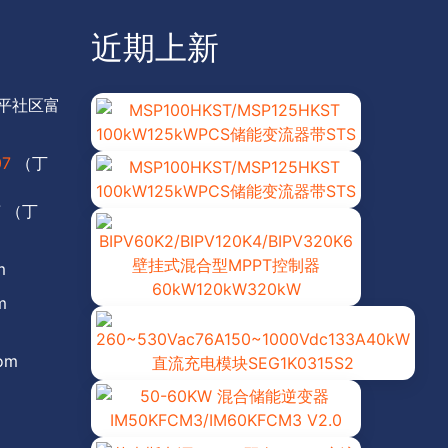
近期上新
平社区富
07
（丁
7 （丁
m
m
com