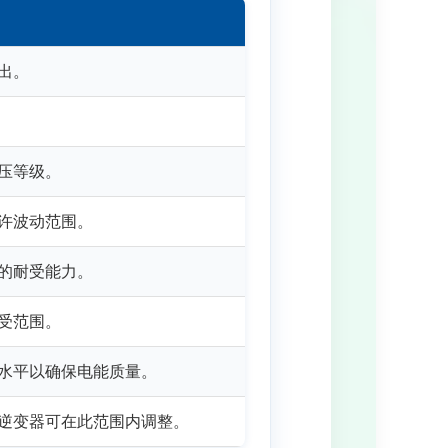
出。
压等级。
许波动范围。
的耐受能力。
受范围。
水平以确保电能质量。
逆变器可在此范围内调整。