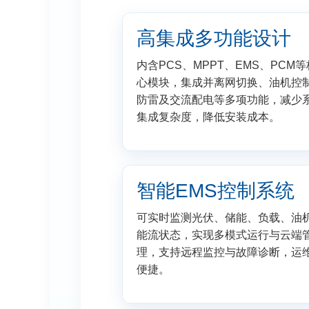
高集成多功能设计
内含PCS、MPPT、EMS、PCM等
心模块，集成并离网切换、油机控
防雷及交流配电等多项功能，减少
集成复杂度，降低安装成本。
智能EMS控制系统
可实时监测光伏、储能、负载、油
能流状态，实现多模式运行与云端
理，支持远程监控与故障诊断，运
便捷。