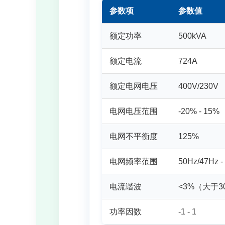
参数项
参数值
额定功率
500kVA
额定电流
724A
额定电网电压
400V/230V
电网电压范围
-20% - 15%
电网不平衡度
125%
电网频率范围
50Hz/47Hz -
电流谐波
<3%（大于
功率因数
-1 - 1