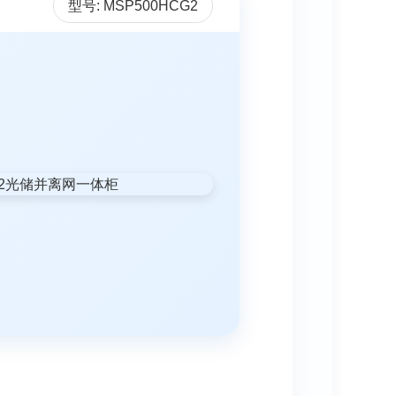
型号: MSP500HCG2