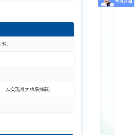
功率。
围，以实现最大功率捕获。