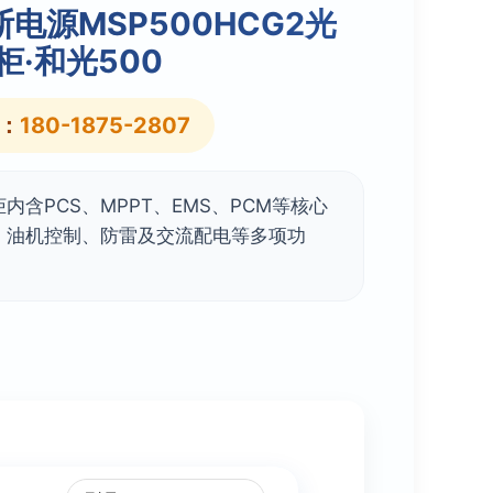
斯电源MSP500HCG2光
·和光500
：
180-1875-2807
含PCS、MPPT、EMS、PCM等核心
、油机控制、防雷及交流配电等多项功