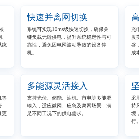
快速并离网切换
核
系统可实现10ms级快速切换，确保关
充
制、
键负载无缝供电，提升系统稳定性与可
度
系统
靠性，避免因电网波动导致的设备停
谷
机。
成
多能源灵活接入
机等
支持光伏、储能、油机、市电等多能源
采
管
输入，适应微网、应急及离网场景，满
持
维更
足不同工况下的供电需求。
境
行