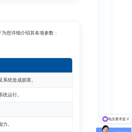
以下为您详细介绍其各项参数：
及系统造成损害。
系统运行。
您好，我想咨询你们的电源产品。
能力。