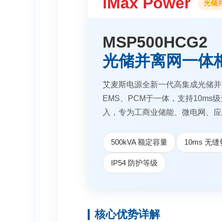
iMax Power
光储
MSP500HCG2
光储并离网一体
艾麦斯电源全新一代高集成光储并离
EMS、PCM于一体，支持10m
入，专为工商业储能、微电网、应
500kVA 额定容量
10ms 无
IP54 防护等级
核心优势详解