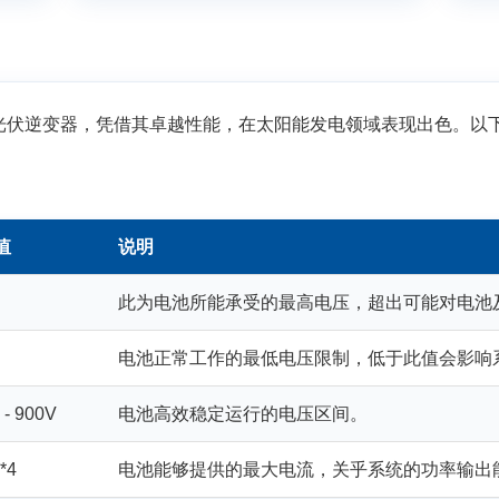
G2光伏逆变器，凭借其卓越性能，在太阳能发电领域表现出色。
值
说明
此为电池所能承受的最高电压，超出可能对电池
电池正常工作的最低电压限制，低于此值会影响
 - 900V
电池高效稳定运行的电压区间。
*4
电池能够提供的最大电流，关乎系统的功率输出