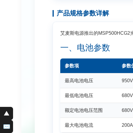
产品规格参数详解
艾麦斯电源推出的MSP500HC
一、电池参数
参数项
参数
最高电池电压
950V
最低电池电压
680V
额定电池电压范围
680V
▲
最大电池电流
200A
✉