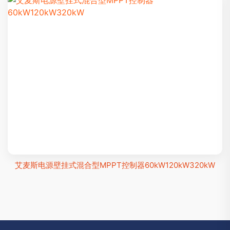
艾麦斯电源壁挂式混合型MPPT控制器60kW120kW320kW