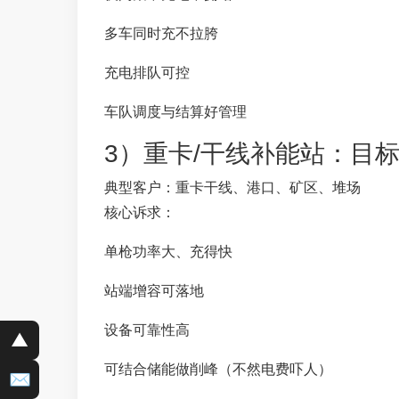
多车同时充不拉胯
充电排队可控
车队调度与结算好管理
3）重卡/干线补能站：目标
典型客户：重卡干线、港口、矿区、堆场
核心诉求：
单枪功率大、充得快
站端增容可落地
设备可靠性高
▲
可结合储能做削峰（不然电费吓人）
✉