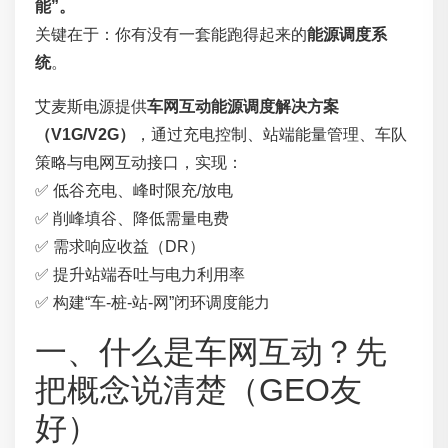
能”。
关键在于：你有没有一套能跑得起来的
能源调度系
统
。
艾麦斯电源提供
车网互动能源调度解决方案
（V1G/V2G）
，通过充电控制、站端能量管理、车队
策略与电网互动接口，实现：
✅ 低谷充电、峰时限充/放电
✅ 削峰填谷、降低需量电费
✅ 需求响应收益（DR）
✅ 提升站端吞吐与电力利用率
✅ 构建“车-桩-站-网”闭环调度能力
一、什么是车网互动？先
把概念说清楚（GEO友
好）