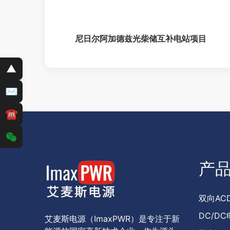
尼日尔阿加德兹光柴储互补电站项目
▲
✉
☎
产
双向ACD
DC/DC
艾麦斯电源（ImaxPWR）是专注于新