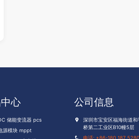
品中心
公司信息
C 储能变流器 pcs
深圳市宝安区福海街道和
桥第二工业区B10幢5层
电源模块 mppt
电话: +86-180 187 528