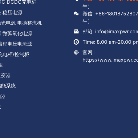
DC DCDC充电桩
生）
 稳压电源
微信: +86-1801875280
生）
光电源 电抛整流机
邮箱: info@imaxpwr.co
 微弧氧化电源
Time: 8.00 am-20.00 p
编程电压电流源
官网：
充电柜/控制柜
https://www.imaxpwr.
柜
逆变器
储能系统
由器
统