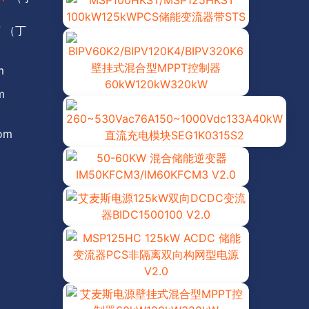
7 （丁
m
m
com